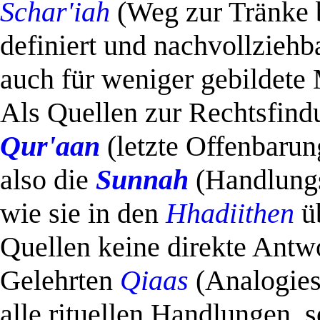
Schar'iah
(Weg zur Tränke b
definiert und nachvollziehba
auch für weniger gebildete
Als Quellen zur Rechtsfind
Qur'aan
(letzte Offenbarung
also die
Sunnah
(Handlung
wie sie in den
Hhadiithen
üb
Quellen keine direkte Antw
Gelehrten
Qiaas
(Analogies
alle rituellen Handlungen, 