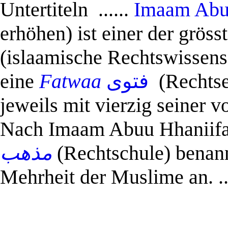
Untertiteln ......
Imaam Abu
erhöhen) ist einer der grös
(islaamische Rechtswissensch
eine
Fatwaa
فتوى
(Rechtse
jeweils mit vierzig seiner v
Nach Imaam Abuu Hhaniifah 
مذهب
(Rechtschule) benann
Mehrheit der Muslime an. ...