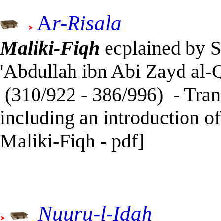
A
r-Risala
Maliki-Fiqh
ecplained by
'Abdullah ibn Abi Zayd al-Q
(310/922 - 386/996)
- Tra
including an introduction o
Maliki-Fiqh - pdf]
Nuuru-l-Idah