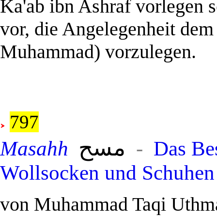
Ka'ab ibn Ashraf vorlegen s
vor, die Angelegenheit dem 
Muhammad) vorzulegen.
.
797
مسح
Masahh
-
Das Be
Wollsocken und Schuhen
.
von Muhammad Taqi Uthman