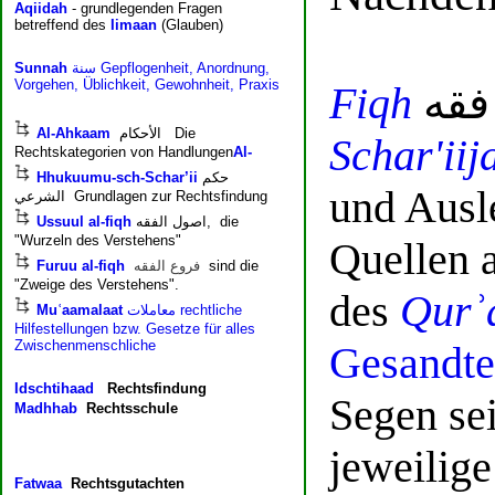
Fiqh
فقه
Schar'iij
und Ausl
Quellen 
des
Qurʾ
Gesandte
Segen se
jeweilige