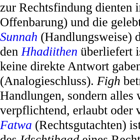
zur Rechtsfindung dienten
Offenbarung) und die gelebte
Sunnah
(Handlungsweise) 
den
Hhadiithen
überliefert 
keine direkte Antwort gabe
(Analogieschluss).
Figh
betr
Handlungen, sondern alles 
verpflichtend, erlaubt oder 
Fatwa
(Rechtsgutachten) is
des
Idschtihaad
eines Recht