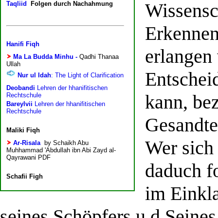
Wissensc
Erkennen
erlangen
Entscheid
kann, be
Gesandte
Wer sich 
daduch f
im Einkl
seines Schöpfers u d Seine