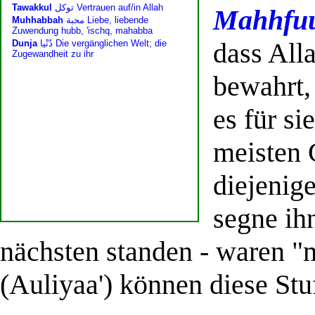
Mahhfu
dass All
bewahrt,
es für si
meisten 
diejenig
segne ih
nächsten standen - waren "
(Auliyaa') können diese Stu