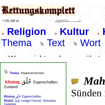
M
ah
Sünden 