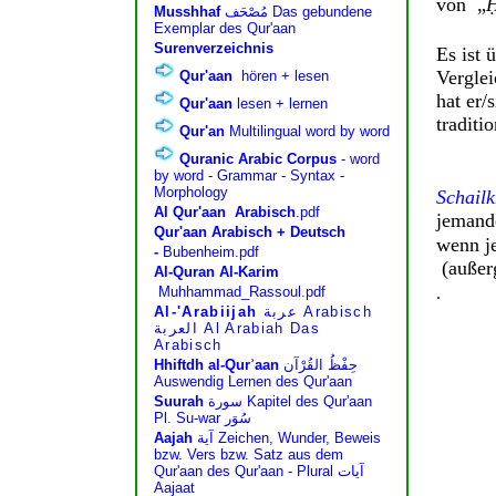
von „
Ḥ
Es ist 
Verglei
hat er/
traditi
Schail
jemande
wenn je
(außer
.