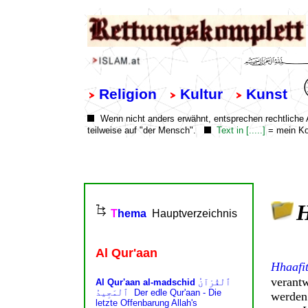
H
Hhaafi
verantw
werden