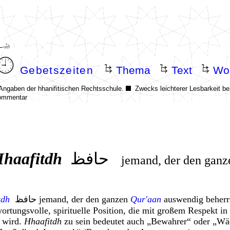
haafitdh
حافظ
jemand, der den
ganz
tdh
حافظ j
emand, der den
ganzen
Qur'aan
auswendig beherr
ortungsvolle, spirituelle Position
, die mit großem Respekt in
 wird.
Hhaafitdh
zu sein bedeutet auch „Bewahrer“ oder „Wä