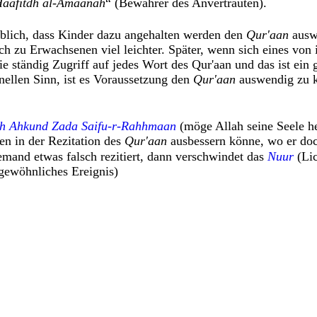
aafitdh al-Amaanah
“ (Bewahrer des Anvertrauten).
üblich, dass Kinder dazu angehalten werden den
Qur'aan
auswe
ch zu Erwachsenen viel leichter. Später, wenn sich eines vo
sie ständig Zugriff auf jedes Wort des Qur'aan und das ist ein
onellen Sinn, ist es Voraussetzung den
Qur'aan
auswendig zu k
kh Ahkund Zada Saifu-r-Rahhmaan
(möge Allah seine Seele he
n in der Rezitation des
Qur'aan
ausbessern könne, wo er doc
mand etwas falsch rezitiert, dann verschwindet das
Nuur
(Lic
gewöhnliches Ereignis)