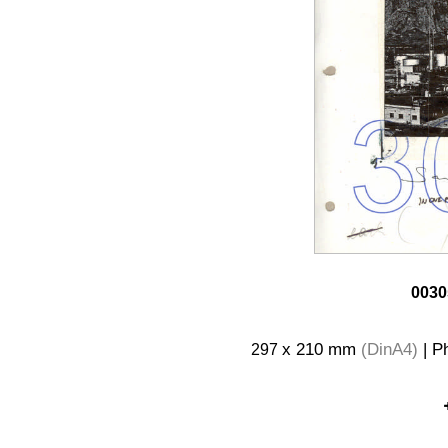
0030
297
x 210 mm
(DinA4)
| Ph