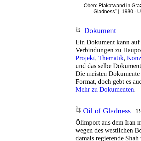
Oben: Plakatwand in Graz
Gladness" | 1980 - Un
Dokument
.
Ein Dokument kann auf
Verbindungen zu Haup
Projekt
,
Thematik
,
Konz
und das selbe Dokument 
Die meisten Dokumente 
Format, doch gebt es a
Mehr zu Dokumenten
.
Oil of Gladness
1
Ölimport aus dem Iran 
wegen des westlichen B
damals regierende Shah v