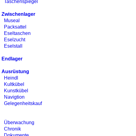
Taschenspiegel
Zwischenlager
Museal
Packsattel
Eseltaschen
Eselzucht
Eselstall
Endlager
Ausrüstung
Heindl
Kultkübel
Kunstkübel
Navigtion
.
Gelegenheitskauf
Überwachung
Chronik
Dokumente